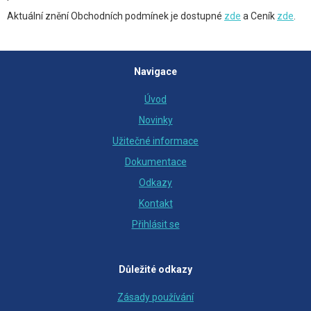
Aktuální znění Obchodních podmínek je dostupné
zde
a Ceník
zde
.
Navigace
Úvod
Novinky
Užitečné informace
Dokumentace
Odkazy
Kontakt
Přihlásit se
Důležité odkazy
Zásady používání